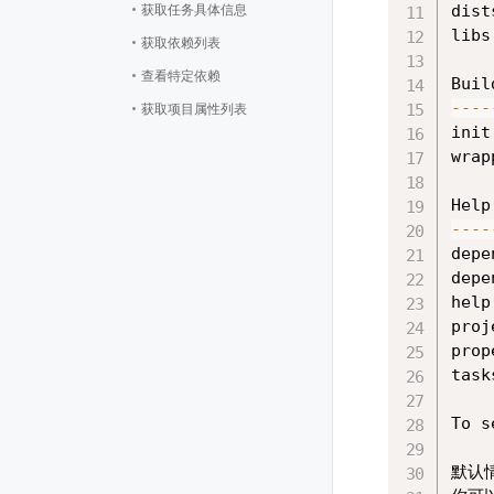
获取任务具体信息
dist
libs
获取依赖列表
查看特定依赖
获取项目属性列表
--
--
init
构建日志
wrap
使用 Gradle 图形界面
编写构建脚本
--
--
深入了解 Tasks
depe
depe
文件操作
help
使用 Ant 插件
proj
prop
Logging
task
Gradle的守护进程
To s
Gradle Plugins
默认
Gradle插件规范