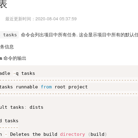
表
最近更新时间：2020-08-04 05:37:59
命令会列出项目中所有任务. 这会显示项目中所有的默认
e tasks
取任务信息
ks
命令的输出
adle 
-
--
--
--
--
--
--
--
--
--
--
--
--
--
--
--
--
--
--
--
--
--
--
--
--
--
tasks runnable 
from
--
--
--
--
--
--
--
--
--
--
--
--
--
--
--
--
--
--
--
--
--
--
--
--
--
ult tasks
:
 dists

--
--
--
-
n 
-
 Deletes the build 
directory
(
build
)