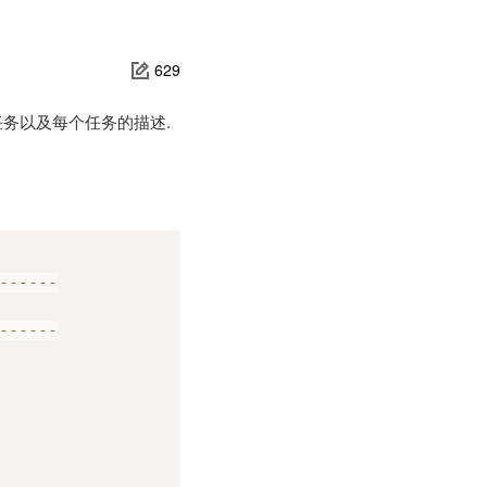
629
任务以及每个任务的描述.
--
--
--
--
--
--