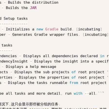
s 
-
 Builds the distribution

 
-
 Builds the 
JAR
--
--
--
--
--
--
-
 
-
 Initializes a 
new
Gradle
 build
.
[
incubating
]
per 
-
 Generates Gradle wrapper files
.
[
incubating
]
--
--
--
ndencies 
-
 Displays all dependencies declared 
in
 r
ndencyInsight 
-
 Displays the insight into a specif
 
-
 Displays a help message

ects 
-
 Displays the sub
-
projects 
of
 root project 
'
erties 
-
 Displays the properties 
of
 root project 
'
s 
-
 Displays the tasks runnable 
from
 root project 
ee all tasks and more detail
,
 run 
with
--
all
.
``
`

情况下
,
这只会显示那些被分组的任务
.