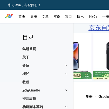
时代Java，与您同行！
首页
集册
文章
实例
项目
快讯
时代+
手册
京东自营
目录
集册首页
关于
介绍
概述
教程
安装Gradle
集册
Grad
排除故障
构建脚本基础