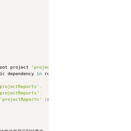
oot project 
'projectReports'
.
ic dependency 
in
 root project 
'projectReports'
.
projectReports'
.
projectReports'
.
'projectReports'
(
some 
of
 the displayed tasks may