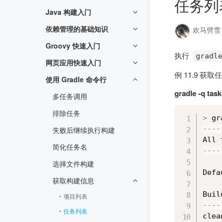
任务列
Java 构建入门
依赖管理的基础知识
欢马劈雪
Groovy 快速入门
执行
gradl
网页应用快速入门
例 11.9 获
使用 Gradle 命令行
gradle -q tas
多任务调用
排除任务
>
 gr
--
--
失败后继续执行构建
All 
简化任务名
--
--
选择文件构建
Defa
获取构建信息
项目列表
--
--
任务列表
clea