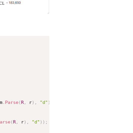
m
.
Parse
(
R
,
 r
)
,
"d"
)
)
)
arse
(
R
,
 r
)
,
"d"
)
)
;