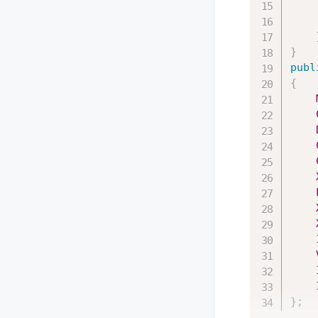
}
publ
{
}
;