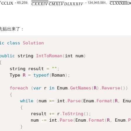
先贴出来了：
ic
class
Solution
public
 string 
IntToRoman
(
int num
)
{
    string result 
=
""
;
    Type 
R
=
typeof
(
Roman
)
;
foreach
(
var
 r 
in
 Enum
.
GetNames
(
R
)
.
Reverse
(
)
)
{
while
(
num 
>=
 int
.
Parse
(
Enum
.
Format
(
R
,
 Enu
{
            result 
+=
 r
.
ToString
(
)
;
            num 
-=
 int
.
Parse
(
Enum
.
Format
(
R
,
 Enum
.
P
}