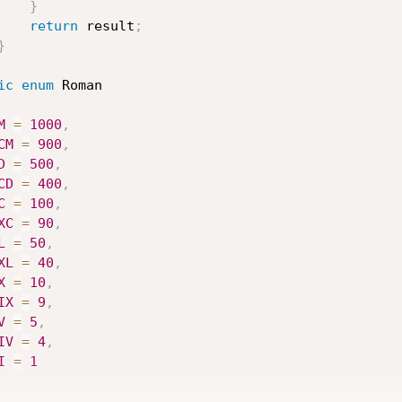
}
return
 result
;
}
ic
enum
M
=
1000
,
CM
=
900
,
D
=
500
,
CD
=
400
,
C
=
100
,
XC
=
90
,
L
=
50
,
XL
=
40
,
X
=
10
,
IX
=
9
,
V
=
5
,
IV
=
4
,
I
=
1