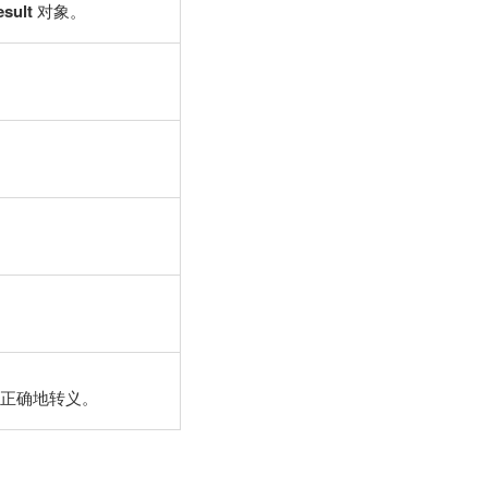
sult
对象。
被正确地转义。