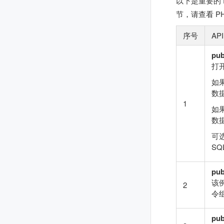
以下是重要的 
节，请查看 P
序号
AP
pub
打
如
数据
1
如果
数
可选
SQ
pub
该例
2
令
pub