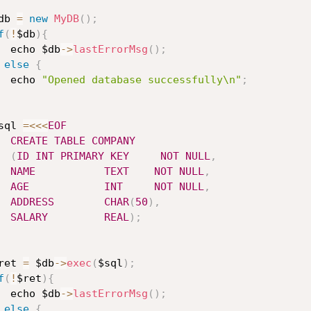
db 
=
new
MyDB
(
)
;
f
(
!
$db
)
{
  echo $db
-
>
lastErrorMsg
(
)
;
else
{
  echo 
"Opened database successfully\n"
;
sql 
=
<<
<
EOF
CREATE
TABLE
COMPANY
(
ID
INT
PRIMARY
KEY
NOT
NULL
,
NAME
TEXT
NOT
NULL
,
AGE
INT
NOT
NULL
,
ADDRESS
CHAR
(
50
)
,
SALARY
REAL
)
;
ret 
=
 $db
-
>
exec
(
$sql
)
;
f
(
!
$ret
)
{
  echo $db
-
>
lastErrorMsg
(
)
;
else
{