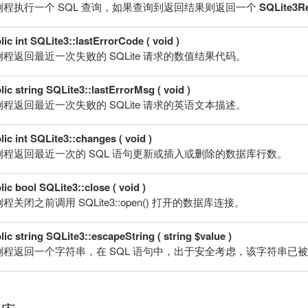
例程执行一个 SQL 查询，如果查询到返回结果则返回一个
SQLite3Re
lic int SQLite3::lastErrorCode ( void )
例程返回最近一次失败的 SQLite 请求的数值结果代码。
lic string SQLite3::lastErrorMsg ( void )
例程返回最近一次失败的 SQLite 请求的英语文本描述。
lic int SQLite3::changes ( void )
例程返回最近一次的 SQL 语句更新或插入或删除的数据库行数。
lic bool SQLite3::close ( void )
程关闭之前调用 SQLite3::open() 打开的数据库连接。
lic string SQLite3::escapeString ( string $value )
例程返回一个字符串，在 SQL 语句中，出于安全考虑，该字符串已