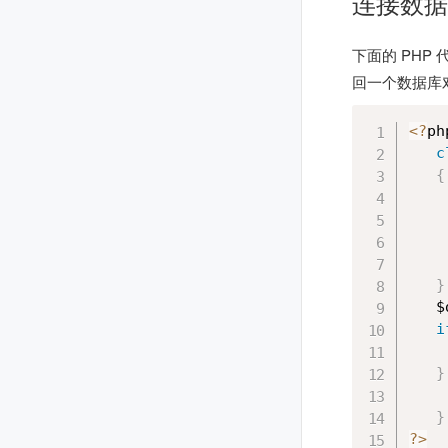
连接数据
下面的 PH
回一个数据库
<
?
php
c
{
    
}
   $
i
    
}
    
}
?
>