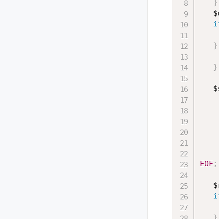
}
   $
i
    
}
    
}
   $
EOF
;
   $
i
    
}