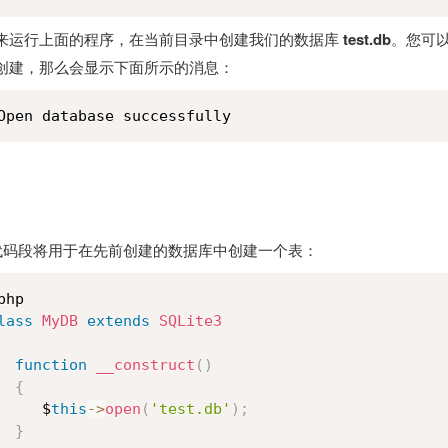
来运行上面的程序，在当前目录中创建我们的数据库
test.db
。您可
创建，那么会显示下面所示的消息：
Open database successfully
P 代码段将用于在先前创建的数据库中创建一个表：
php

lass
MyDB
extends
SQLite3
function
__construct
(
)
{
     $
this
-
>
open
(
'test.db'
)
;
}