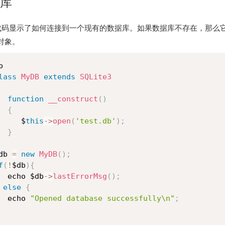
库
P 代码显示了如何连接到一个现有的数据库。如果数据库不存在，那么
对象。


lass
MyDB
extends
SQLite3
function
__construct
(
)
{
     $
this
-
>
open
(
'test.db'
)
;
}
db 
=
new
MyDB
(
)
;
f
(
!
$db
)
{
  echo $db
-
>
lastErrorMsg
(
)
;
else
{
  echo 
"Opened database successfully\n"
;