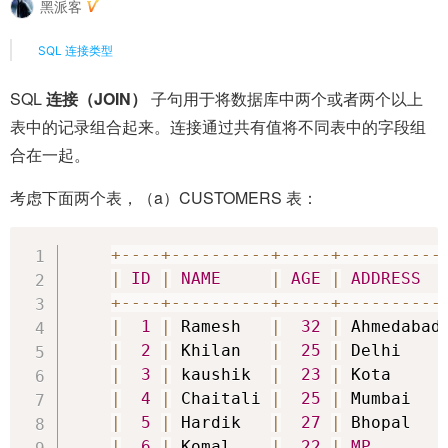
黑派客
SQL 连接类型
SQL
连接（JOIN）
子句用于将数据库中两个或者两个以上
表中的记录组合起来。连接通过共有值将不同表中的字段组
合在一起。
考虑下面两个表，（a）CUSTOMERS 表：
+
--
--
+
--
--
--
--
--
+
--
--
-
+
--
--
--
--
--
|
ID
|
NAME
|
AGE
|
ADDRESS
+
--
--
+
--
--
--
--
--
+
--
--
-
+
--
--
--
--
--
|
1
|
 Ramesh   
|
32
|
 Ahmedabad
|
2
|
 Khilan   
|
25
|
 Delhi    
|
3
|
 kaushik  
|
23
|
 Kota     
|
4
|
 Chaitali 
|
25
|
 Mumbai   
|
5
|
 Hardik   
|
27
|
 Bhopal   
|
6
|
 Komal    
|
22
|
MP