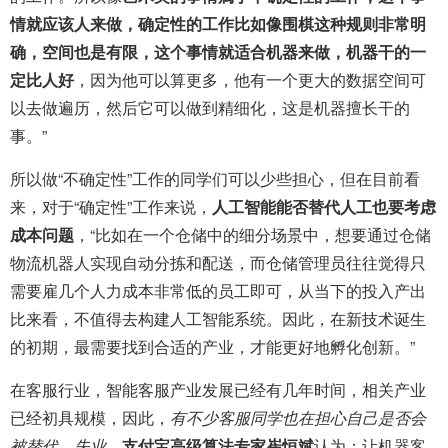
情就应该人来做，确定性的工作比如像围棋这种规则非常明
确，空间也是有限，这个事情就适合机器来做，机器干的一
定比人好
，因为他可以算更多，他有一个更大的数据空间可
以去做遍历，然后它可以做到精细化，这是机器擅长干的
事。”
所以做“不确定性”工作的同学们可以少些担心，但在目前看
来，对于“确定性”工作来说，
人工智能能否替代人工也要考虑
成本问题
，“比如在一个仓储中的细分场景中，想要通过仓储
物流机器人实现自动分拣和配送，而仓储管理员往往觉得只
需要雇几个人力成本非常低的员工即可，从当下的投入产出
比来看，不值得去构建人工智能系统。因此，在新技术诞生
的初期，最需要找到合适的产业，才能更好地孵化创新。”
在客服行业，智能客服产业发展已经有几年时间，相关产业
已经初具规模，因此，
有不少客服同学也在担心自己是否会
被替代、失业
。
支付宝高级算法专家崔恒斌
认为：让机器客