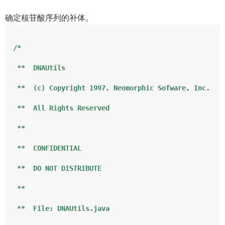
确定核苷酸序列的补体。
/*

 **  DNAUtils

 **  (c) Copyright 1997, Neomorphic Sofware, Inc.

 **  All Rights Reserved

 **

 **  CONFIDENTIAL

 **  DO NOT DISTRIBUTE

 **

 **  File: DNAUtils.java
