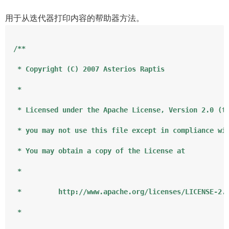
用于从迭代器打印内容的帮助器方法。
/**

 * Copyright (C) 2007 Asterios Raptis

 *

 * Licensed under the Apache License, Version 2.0 (th
 * you may not use this file except in compliance wit
 * You may obtain a copy of the License at

 *

 *         http://www.apache.org/licenses/LICENSE-2.0
 *
