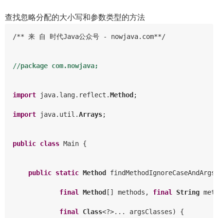
查找忽略分配的大小写和参数类型的方法
/** 来 自 时代Java公众号 - nowjava.com**/

//package com.nowjava;
import
 java.lang.reflect.
Method
;

import
 java.util.
Arrays
;

public
class
 Main {

public
static
Method
 findMethodIgnoreCaseAndArgsT
final
Method
[] methods, 
final
String
 meth
final
Class
<?>... argsClasses) {
