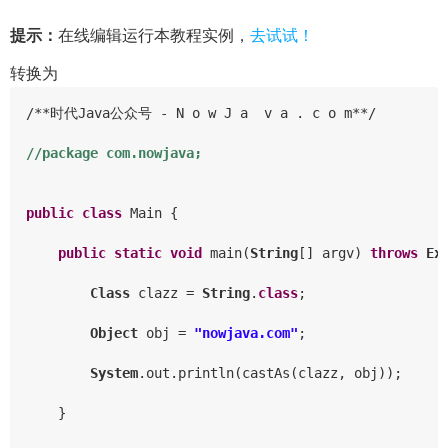
提示：
在线编辑运行本教程实例，
去试试！
转换为
/**时代Java公众号 - N o w J a  v a . c o m**/

//package com.nowjava;
public
class
 Main {

public
static
void
 main(
String
[] argv) 
throws
Ex
Class
 clazz = 
String
.
class
;

Object
 obj = 
"nowjava.com"
;

System
.out.println(castAs(clazz, obj));

    }
