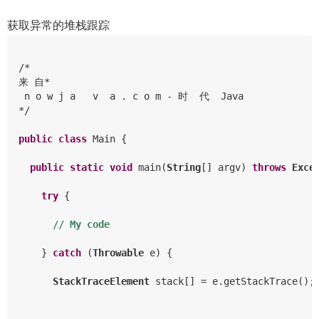
获取异常的堆栈跟踪
/*

来 自*

 n o w j a   v  a . c o m - 时  代  Java

*/

public
class
 Main {

public
static
void
 main(
String
[] argv) 
throws
Exce
try
 {

// My code
    } 
catch
 (
Throwable
 e) {

StackTraceElement
 stack[] = e.getStackTrace();
