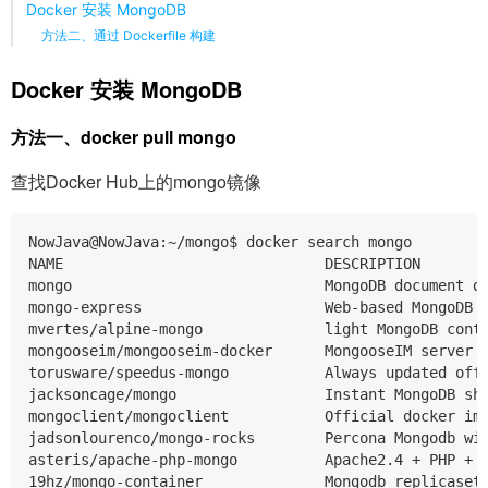
Docker 安装 MongoDB
方法二、通过 Dockerfile 构建
Docker 安装 MongoDB
方法一、docker pull mongo
查找Docker Hub上的mongo镜像
NowJava@NowJava:~/mongo$ docker search mongo

NAME                              DESCRIPTION        
mongo                             MongoDB document da
mongo-express                     Web-based MongoDB a
mvertes/alpine-mongo              light MongoDB conta
mongooseim/mongooseim-docker      MongooseIM server t
torusware/speedus-mongo           Always updated offi
jacksoncage/mongo                 Instant MongoDB sha
mongoclient/mongoclient           Official docker ima
jadsonlourenco/mongo-rocks        Percona Mongodb wit
asteris/apache-php-mongo          Apache2.4 + PHP + M
19hz/mongo-container              Mongodb replicaset 