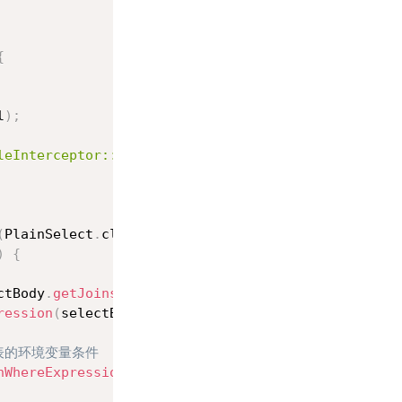
{
l
)
;
ableInterceptor::SQL语句解析异常："
+
originalSql
)
;
(
PlainSelect
.
class
)
;
)
{
ctBody
.
getJoins
(
)
.
isEmpty
(
)
)
{
ression
(
selectBody
.
getWhere
(
)
,
null
)
;
表的环境变量条件
nWhereExpression
(
selectBody
)
;