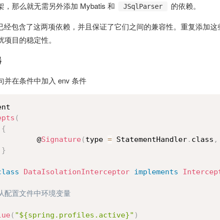
那么就无需另外添加 Mybatis 和
的依赖。
JSqlParser
lus 自身已经包含了这两项依赖，并且保证了它们之间的兼容性。重复添加
扰项目的稳定性。
器
语句并在条件中加入 env 条件
nt

epts
(
{
         @
Signature
(
type 
=
 StatementHandler
.
class
,
}
class
DataIsolationInterceptor
implements
Intercep
* 从配置文件中环境变量

lue
(
"${spring.profiles.active}"
)