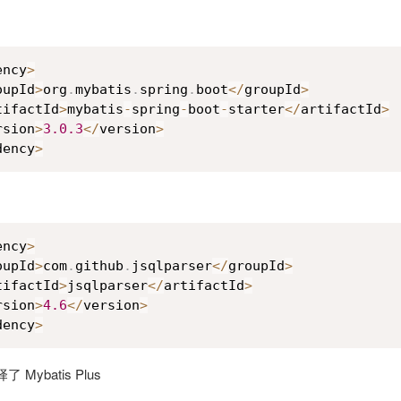
ency
>
oupId
>
org
.
mybatis
.
spring
.
boot
<
/
groupId
>
tifactId
>
mybatis
-
spring
-
boot
-
starter
<
/
artifactId
>
rsion
>
3.0
.3
<
/
version
>
dency
>
ency
>
oupId
>
com
.
github
.
jsqlparser
<
/
groupId
>
tifactId
>
jsqlparser
<
/
artifactId
>
rsion
>
4.6
<
/
version
>
dency
>
ybatis Plus