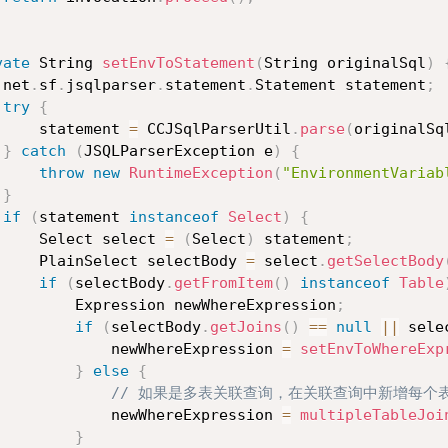
vate
 String 
setEnvToStatement
(
String originalSql
)
 net
.
sf
.
jsqlparser
.
statement
.
Statement statement
;
try
{
     statement 
=
 CCJSqlParserUtil
.
parse
(
originalSq
}
catch
(
JSQLParserException e
)
{
throw
new
RuntimeException
(
"EnvironmentVari
}
if
(
statement 
instanceof
Select
)
{
     Select select 
=
(
Select
)
 statement
;
     PlainSelect selectBody 
=
 select
.
getSelectBody
if
(
selectBody
.
getFromItem
(
)
instanceof
Table
         Expression newWhereExpression
;
if
(
selectBody
.
getJoins
(
)
==
null
||
 sele
             newWhereExpression 
=
setEnvToWhereExp
}
else
{
// 如果是多表关联查询，在关联查询中新增每个
             newWhereExpression 
=
multipleTableJoi
}