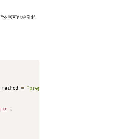
这些依赖可能会引起
 method 
=
"prepare"
,
 args 
=
{
Connection
.
class
,
 Int
tor
{