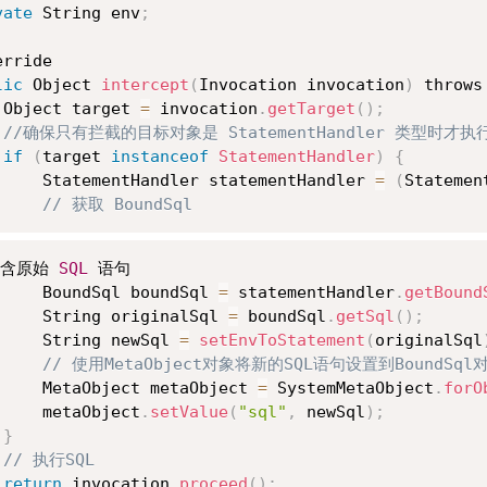
vate
 String env
;
rride

lic
 Object 
intercept
(
Invocation invocation
)
 throws
 Object target 
=
 invocation
.
getTarget
(
)
;
//确保只有拦截的目标对象是 StatementHandler 类型时才
if
(
target 
instanceof
StatementHandler
)
{
     StatementHandler statementHandler 
=
(
Statemen
// 获取 BoundSql
含原始 
SQL
 语句

     BoundSql boundSql 
=
 statementHandler
.
getBound
     String originalSql 
=
 boundSql
.
getSql
(
)
;
     String newSql 
=
setEnvToStatement
(
originalSql
// 使用MetaObject对象将新的SQL语句设置到BoundSql
     MetaObject metaObject 
=
 SystemMetaObject
.
forO
     metaObject
.
setValue
(
"sql"
,
 newSql
)
;
}
// 执行SQL
return
 invocation
.
proceed
(
)
;