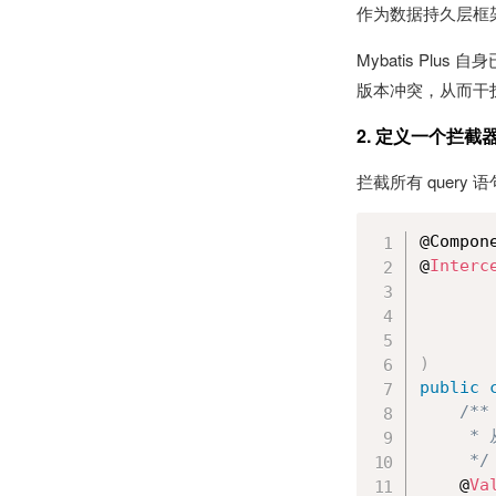
作为数据持久层框架，
Mybatis P
版本冲突，从而干
2. 定义一个拦截
拦截所有 query 
@Compone
@
Interc
       
)
public
/**

     
     */
    @
Va