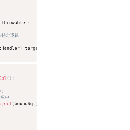
 Throwable 
{
执行特定逻辑
tHandler
)
 target
;
Sql
(
)
;
)
;
对象中
bject
(
boundSql
)
;