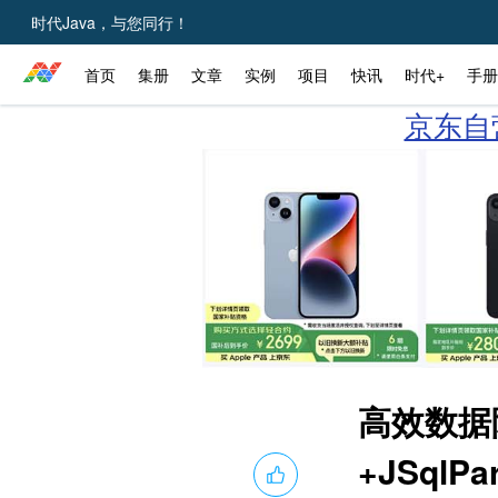
时代Java，与您同行！
首页
集册
文章
实例
项目
快讯
时代+
手册
京东自营
高效数据隔
+JSqlP