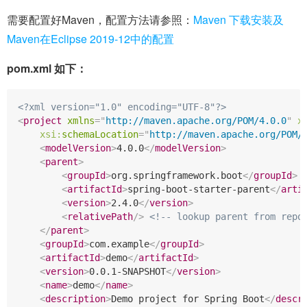
需要配置好Maven，配置方法请参照：
Maven 下载安装及
Maven在Eclipse 2019-12中的配置
pom.xml 如下：
<?xml version="1.0" encoding="UTF-8"?>
<
project
xmlns
=
"
http://maven.apache.org/POM/4.0.0
"
x
xsi:
schemaLocation
=
"
http://maven.apache.org/POM/
<
modelVersion
>
4.0.0
</
modelVersion
>
<
parent
>
<
groupId
>
org.springframework.boot
</
groupId
>
<
artifactId
>
spring-boot-starter-parent
</
arti
<
version
>
2.4.0
</
version
>
<
relativePath
/>
<!-- lookup parent from repo
</
parent
>
<
groupId
>
com.example
</
groupId
>
<
artifactId
>
demo
</
artifactId
>
<
version
>
0.0.1-SNAPSHOT
</
version
>
<
name
>
demo
</
name
>
<
description
>
Demo project for Spring Boot
</
descr