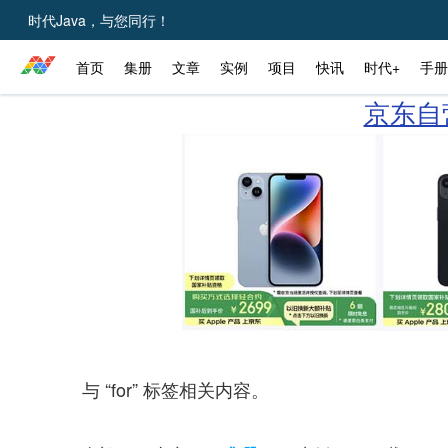
时代Java，与您同行！
首页
集册
文章
实例
项目
快讯
时代+
手册
京东自营
与 “for” 标签相关内容。