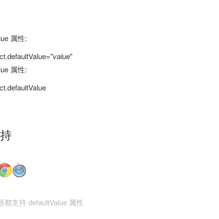
lue 属性:
t.defaultValue="
value
"
lue 属性:
t.defaultValue
持
持 defaultValue 属性