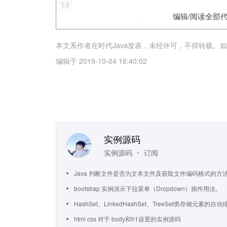
14
编辑/阅读全部
15
ul
.
pagination
li
a
 {
16
color
: 
black
;
本文系作者在时代Java发表，未经许可，不得转载。如有侵
17
float
: 
left
;
18
padding
: 
8
px
16
px
;
编辑于
2019-10-04 16:40:02
19
text
-
decoration
: 
none
;
20
border
-
radius
: 
5
px
;
21
}
22
23
ul
.
pagination
li
a
.
active
 {
实例源码
24
background
-
color
: 
#4CAF50;
实例源码
订阅
25
color
: 
white
;
Java 判断文件是否为文本文件及获取文件编码格式的方
bootstrap 实例演示下拉菜单（Dropdown）插件用法。
HashSet、LinkedHashSet、TreeSet类存储元素
html css 对于 body和h1设置的实例源码