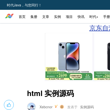
时代Java，与您同行！
首页
集册
文章
实例
项目
快讯
时代+
手册
京东自营
html 实例源码
Xebcnor
发表于
实例源码