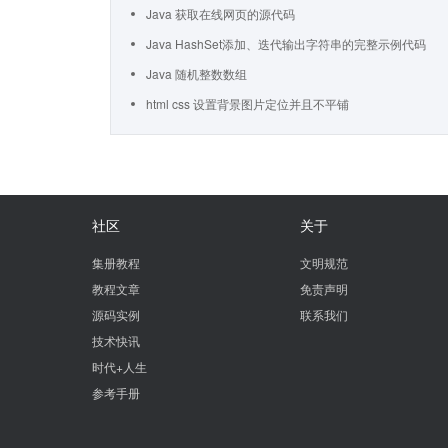
Java 获取在线网页的源代码
Java HashSet添加、迭代输出字符串的完整示例代码
Java 随机整数数组
html css 设置背景图片定位并且不平铺
社区
关于
集册教程
文明规范
教程文章
免责声明
源码实例
联系我们
技术快讯
时代+人生
参考手册