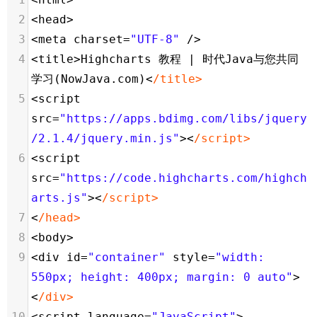
2
<
head
>
3
<
meta
charset
=
"UTF-8"
/>
4
<
title
>
Highcharts
教程
|
时代Java与您共同
学习
(
NowJava
.
com
)
<
/title>
5
<
script
src
=
"https://apps.bdimg.com/libs/jquery
/2.1.4/jquery.min.js"
><
/script>
6
<
script
src
=
"https://code.highcharts.com/highch
arts.js"
><
/script>
7
<
/head>
8
<
body
>
9
<
div
id
=
"container"
style
=
"width: 
550px; height: 400px; margin: 0 auto"
>
<
/div>
10
<
script
language
=
"JavaScript"
>