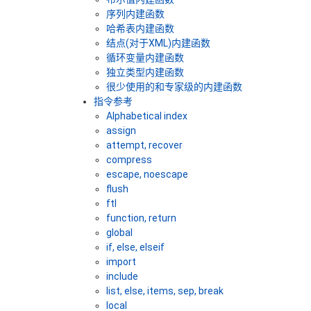
序列内建函数
哈希表内建函数
结点(对于XML)内建函数
循环变量内建函数
独立类型内建函数
很少使用的和专家级的内建函数
指令参考
Alphabetical index
assign
attempt, recover
compress
escape, noescape
flush
ftl
function, return
global
if, else, elseif
import
include
list, else, items, sep, break
local